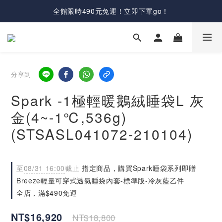
全館限時490元免運！立即下單go！
分享到
Spark -1極輕暖鵝絨睡袋L 灰
金(4~-1℃,536g)
(STSASL041072-210104)
至
08/31 16:00
截止
指定商品，購買Spark睡袋系列即贈
Breeze輕量可穿式透氣睡袋內套-標準版-冷灰藍乙件
全店，滿$490免運
NT$16,920
NT$18,800