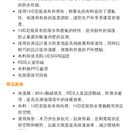
的防水性能。
採用10D尼龍表布和裡布，輕量化的布料提供了透氣
性、保護和有效的溫度調節，讓您在戶外享受優質舒適
度。
10D尼龍具有防潑水和透氣的特性，提供額外的保護，
防止暴露於帳篷內壁的反潮。
採用合身設計最大程度地提高熱效應和保溫性，同時以
輕巧的設計提供溫暖、便攜和舒適的戶外體驗。
布料與填充BLUESIGN認證
RDS人道羽絨
布料無PFC處理
包裝環保可回收
商品規格
保溫層：850+鵝絨填充，RDS人道認證鵝絨，防潑水處
理，提高在潮濕環境中的保暖效果。
布料：10D尼龍表布和內裡。10D尼龍防水透氣帽兜和足
部空間。
適用身形：木乃伊合身款式：貼身剪裁，足夠寬鬆的足
部空間和帽兜，以最大限度提高保溫效果，減少體積和