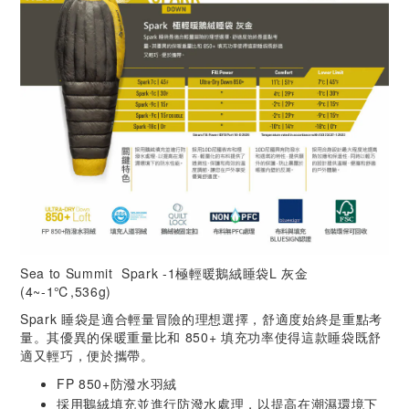
Sea to Summit Spark -1極輕暖鵝絨睡袋L 灰金
(4~-1℃,536g)
Spark 睡袋是適合輕量冒險的理想選擇，舒適度始終是重點考
量。其優異的保暖重量比和 850+ 填充功率使得這款睡袋既舒
適又輕巧，便於攜帶。
FP 850+防潑水羽絨
採用鵝絨填充並進行防潑水處理，以提高在潮濕環境下