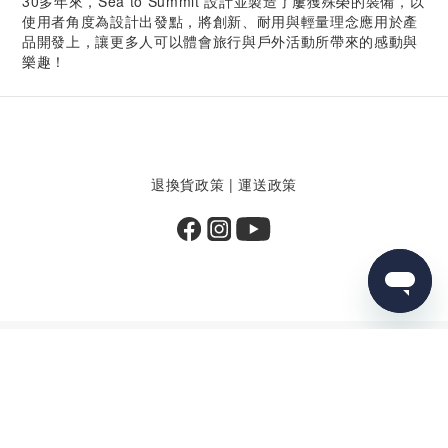
30多年來，Sea to Summit 設計並製造了屢獲殊榮的裝備，以
使用者角度為設計出發點，將創新、耐用與輕量理念應用於產
品開發上，讓更多人可以體會旅行與戶外活動所帶來的感動與
樂趣！
退換貨政策
|
運送政策
立即購買
提醒您，我們不會以電話或簡訊方式通知變更付款方式。
Copyright© 2025 Sea to Summit
墾趣國際股份有限公司 | 84108053