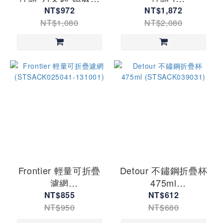
(STSACK036021-
STSACK036021-
NT$972
NT$1,872
121801)
121804 )
NT$1,080
NT$2,080
Frontier 輕量可折疊
Detour 不鏽鋼折疊杯
濾網
475ml
(STSACK025041-
(STSACK039031)
NT$855
NT$612
131001)
NT$950
NT$680