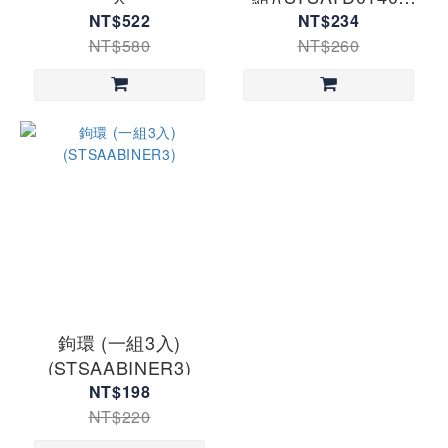
00122101 )
NT$522
NT$234
NT$580
NT$260
鉤環 (一組3入)
(STSAABINER3)
NT$198
NT$220