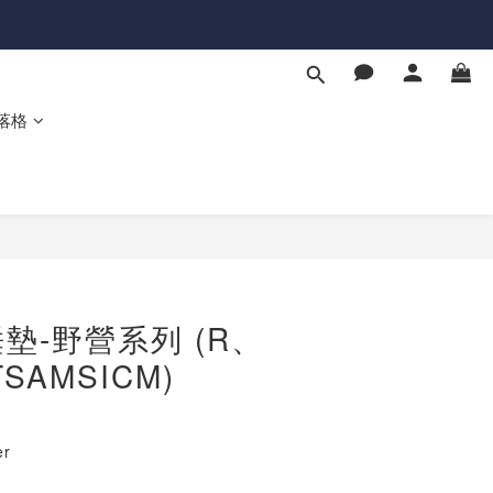
落格
BUY NOW
墊-野營系列 (R、
TSAMSICM)
er