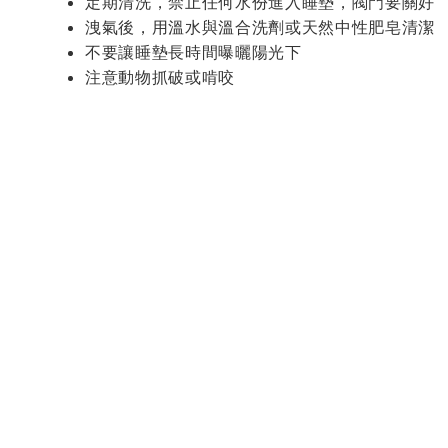
定期清洗，禁止任何水份進入睡墊，閥門要關好
洩氣後，用溫水與溫合洗劑或天然中性肥皂清潔
不要讓睡墊長時間曝曬陽光下
注意動物抓破或啃咬