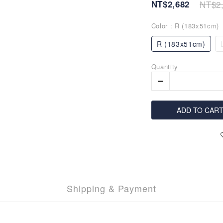
NT$2,682
NT$2
Color
: R (183x51cm)
R (183x51cm)
Quantity
ADD TO CAR
Shipping & Payment