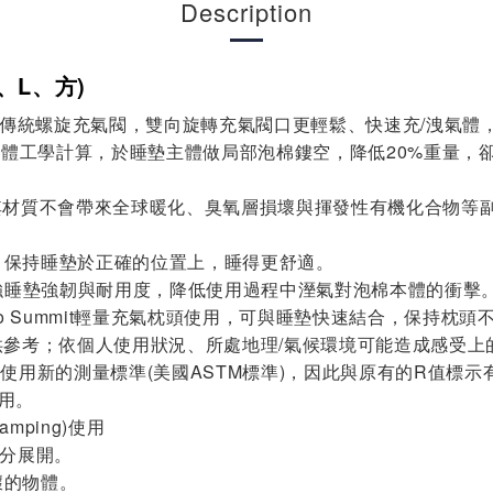
Description
R、L、方)
升級，相較傳統螺旋充氣閥，雙向旋轉充氣閥口更輕鬆、快速充/洩氣
M)，透過人體工學計算，於睡墊主體做局部泡棉鏤空，降低20%
材質不會帶來全球暖化、臭氧層損壞與揮發性有機化合物等副作用；
，保持睡墊於正確的位置上，睡得更舒適。
加強睡墊強韌與耐用度，降低使用過程中溼氣對泡棉本體的衝擊
配Sea to Summit輕量充氣枕頭使用，可與睡墊快速結合，保
僅供參考；依個人使用狀況、所處地理/氣候環境可能造成感受上
值標示，使用新的測量標準(美國ASTM標準)，因此與原有的R
使用。
mping)使用
充分展開。
壞的物體。