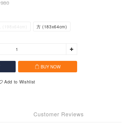
,980
L (198x64cm)
方 (183x64cm)
T
BUY NOW
Add to Wishlist
Customer Reviews