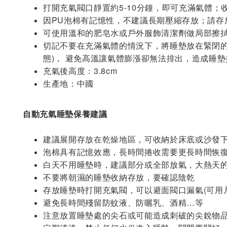
打開充氣閥口靜置約5-10分鐘，即可充滿氣體
因PU泡棉有記憶性，不建議長期壓縮存放；請存
可使用溫和的肥皂水或戶外服飾清潔劑做局部擦
切記不要在充滿氣體的情況下，將睡墊放在緊閉的
態)， 避免高溫讓氣體膨漲卻無法排出，造成睡
充氣後高度：3.8cm
生產地：中國
自動充氣睡墊保養建議
建議展開存放在乾燥地區，可收納於床底或沙發
泡棉具有記憶效應，長時間捲收需要更長時間恢
白天不用睡墊時，建議部分或全部放氣，大熱天
不要將朝濕的睡墊收納存放，要確認陰乾
存放睡墊時打開充氣閥，可以避面閥口漏氣(可用
避免長時間殘留防蚊液、防曬乳、酒精…等
注意放置睡墊處的尖石或可能造成刺破的尖銳物