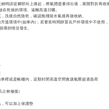
；收納時請從腳部向上捲起，將氣體盡量排出後，展開對折再收
放在乾燥的環境、遠離高溫日曬。
拭，洗後自然陰乾，確認無殘留水氣後再做收納。
升溫環境中(如車內)；若要長時間靜置在戶外環境中不使用
墊損壞的情況發生。
下
復
的車裡或是帳棚內，這類封閉高溫空間會讓氣壓超過負荷
凡士林修復)
品，可以加上保護墊