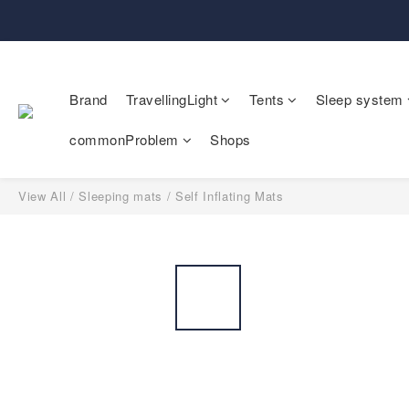
Brand
TravellingLight
Tents
Sleep system
commonProblem
Shops
View All
/
Sleeping mats
/
Self Inflating Mats