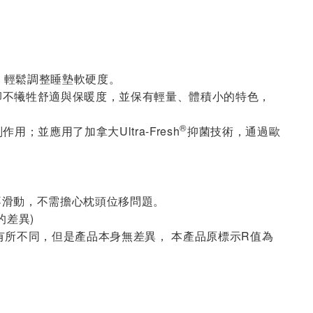
體，輕鬆調整睡墊軟硬度。
重量，卻不犧牲舒適與保暖度，並保有輕量、體積小的特色，
®
並應用了加拿大Ultra-Fresh
抑菌技術，通過歐
。
持枕頭不滑動，不需擔心枕頭位移問題。
的差異)
值標示有所不同，但是產品本身無差異， 本產品原標示R值為