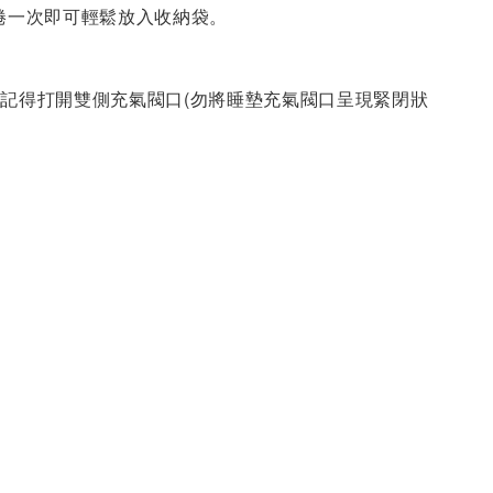
捲一次即可輕鬆放入收納袋。
，記得打開雙側充氣閥口(勿將睡墊充氣閥口呈現緊閉狀