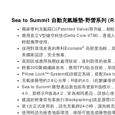
Sea to Summit 自動充氣睡墊-野營系列 (
獨家專利充氣閥口(Patented Valve)再
應用直立V型鏤空科技(Delta Core-VT
輕鬆攜帶使用。
®
採用對環境友善的專利Ecomate
高密度泡棉，其
美國家認證，安全無毒。
底部區域應用熱壓紋處理技術，達到防滑的效果
輕量30D聚織纖維表布，應用TPU貼合技術，
Pillow Lock™ System枕頭穩定系統，搭
充氣後睡墊約3.8公分厚；R值約4.0。(此數據
Sea to Summit 睡墊產品新包裝有更新R
4.0，新標示R值為4.2，皆為相同產品，請放心
建議於輕量背包客旅行(Backpacking)或是露營(Ca
第1次正式使用前，請先充氣靜24小時，讓泡棉
使用時請先檢查地面環境，移除可能造成睡墊損