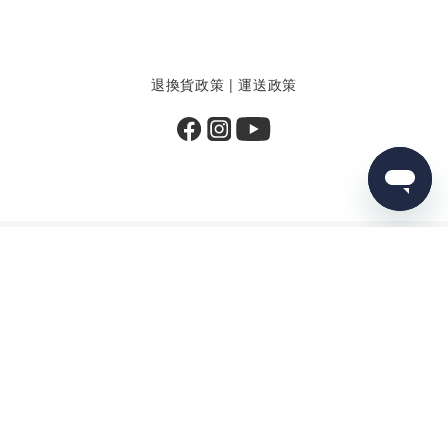
退換貨政策
|
運送政策
BUY NOW
提醒您，我們不會以電話或簡訊方式通知變更付款方式。
Copyright© 2025 Sea to Summit
墾趣國際股份有限公司 | 84108053
客服信箱：service@ftg.com.tw
客服專線：02-8512-1331｜LINE@：@iftg