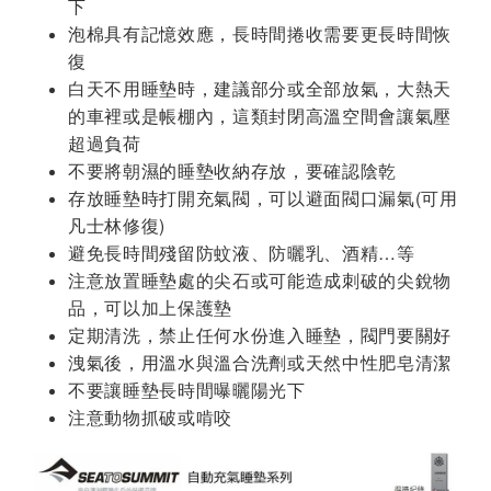
下
泡棉具有記憶效應，長時間捲收需要更長時間恢
復
白天不用睡墊時，建議部分或全部放氣，大熱天
的車裡或是帳棚內，這類封閉高溫空間會讓氣壓
超過負荷
不要將朝濕的睡墊收納存放，要確認陰乾
存放睡墊時打開充氣閥，可以避面閥口漏氣(可用
凡士林修復)
避免長時間殘留防蚊液、防曬乳、酒精…等
注意放置睡墊處的尖石或可能造成刺破的尖銳物
品，可以加上保護墊
定期清洗，禁止任何水份進入睡墊，閥門要關好
洩氣後，用溫水與溫合洗劑或天然中性肥皂清潔
不要讓睡墊長時間曝曬陽光下
注意動物抓破或啃咬