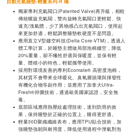
自動充氣睡墊-輕量系列-R 橘
獨家專利充氣閥口(Patented Valve)再升級，相較
傳統螺旋充氣閥，雙向旋轉充氣閥口更輕鬆、快
速充/洩氣體，少了異物感凸出充氣閥口，使用起
來更加舒適，輕鬆調整睡墊軟硬度不是問題。
應用直立V型鏤空科技(Delta Core-VTM)，透過人
體工學計算，於睡墊主體做局部泡棉鏤空，降低
20%重量，卻不犧牲舒適與保暖度，並保有輕
量、體積小的特色，輕鬆攜帶使用。
採用對環境友善的專利Ecomate® 高密度泡棉，
其材質不會帶來全球暖化、臭氧層損壞與揮發性
有機化合物等副作用；並應用了加拿大Ultra-
Fresh®抑菌技術，通過歐美國家認證，安全無
毒。
底部區域應用熱壓紋處理技術，達到防滑的效
果，保持睡墊於正確的位置上，睡得更舒適。
輕量30D聚織纖維表布，應用TPU貼合技術，加
強睡墊強韌與耐用度，降低使用過程中溼氣對泡