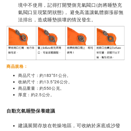
境中不使用，記得打開雙側充氣閥口(勿將睡墊充
氣閥口呈現緊閉狀態)， 避免高溫讓氣體膨漲卻無
法排出，造成睡墊損壞的情況發生。
商品規格：
商品尺寸：約183*51公分。
收納尺寸：約13.5*26公分。
商品重量：約550公克。
厚度：約2.5公分。
自動充氣睡墊保養建議
建議展開存放在乾燥地區，可收納於床底或沙發