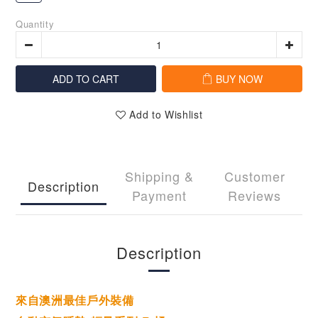
Quantity
ADD TO CART
BUY NOW
Add to Wishlist
Shipping &
Customer
Description
Payment
Reviews
Description
來自澳洲最佳戶外裝備