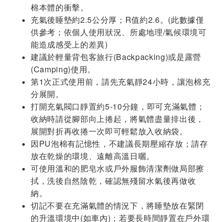
棉本體的衝擊。
充氣後睡墊約2.5公分厚；R值約2.6。(此數據僅
供參考；依個人使用狀況、所處地理/氣候環境可
能造成感受上的差異)
建議於輕量背包客旅行(Backpacking)或是露營
(Camping)使用。
第1次正式使用前，請先充氣靜24小時，讓泡棉充
分展開。
打開充氣閥口靜置約5-10分鐘，即可充滿氣體；
收納時請從腳部向上捲起，將氣體盡量排出後，
展開對折再收捲一次即可輕鬆放入收納袋。
因PU泡棉有記憶性，不建議長期壓縮存放；請存
放在乾燥的環境、遠離高溫日曬。
可使用溫和的肥皂水或戶外服飾清潔劑做局部擦
拭，洗後自然陰乾，確認無殘留水氣後再做收
納。
切記不要在充滿氣體的情況下，將睡墊放在緊閉
的升溫環境中(如車內)；若要長時間靜置在戶外環