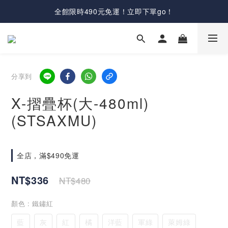
全館限時490元免運！立即下單go！
分享到
X-摺疊杯(大-480ml)
(STSAXMU)
全店，滿$490免運
NT$336
NT$480
顏色
: 鐵鏽紅
藍
灰
紅
橘
洋藍
軍綠
萊姆綠