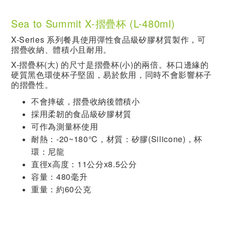
Sea to Summit X-摺疊杯 (L-480ml)
X-Series 系列餐具使用彈性食品級矽膠材質製作，可
摺疊收納、體積小且耐用。
X-摺疊杯(大) 的尺寸是摺疊杯(小)的兩倍。杯口邊緣的
硬質黑色環使杯子堅固，易於飲用，同時不會影響杯子
的摺疊性。
不會摔破，摺疊收納後體積小
採用柔韌的食品級矽膠材質
可作為測量杯使用
耐熱：-20~180°C，材質：矽膠(Silicone)，杯
環：尼龍
直徑x高度：11公分x8.5公分
容量：480毫升
重量：約60公克