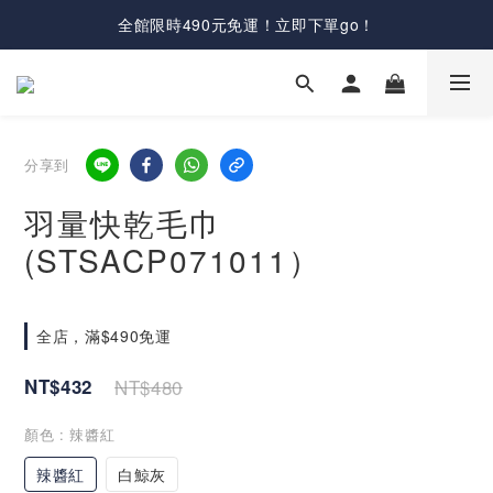
全館限時490元免運！立即下單go！
分享到
羽量快乾毛巾
(STSACP071011）
全店，滿$490免運
NT$432
NT$480
顏色
: 辣醬紅
辣醬紅
白鯨灰