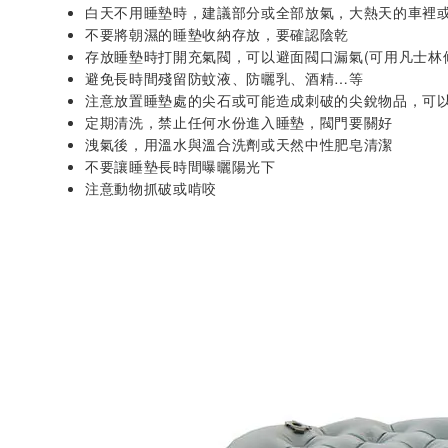
白天不用睡墊時，建議部分或全部放氣，大熱天的車裡
不要將朝濕的睡墊收納存放，要確認陰乾
存放睡墊時打開充氣閥，可以避面閥口漏氣(可用凡士林
避免長時間殘留防蚊液、防曬乳、酒精…等
注意放置睡墊處的尖石或可能造成刺破的尖銳物品，可
定期清洗，禁止任何水份進入睡墊，閥門要關好
洩氣後，用溫水與溫合洗劑或天然中性肥皂清潔
不要讓睡墊長時間曝曬陽光下
注意動物抓破或啃咬