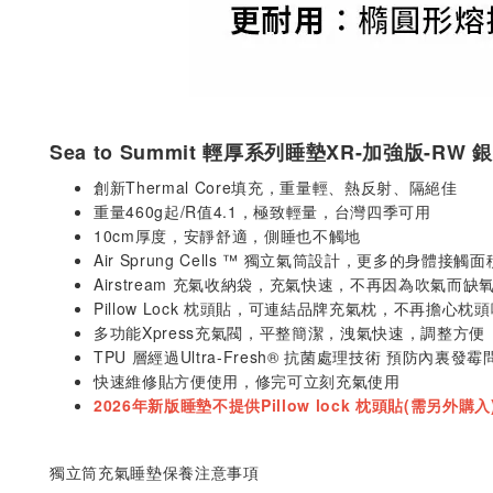
Sea to Summit 輕厚系列睡墊XR-加強版-RW 
創新Thermal Core填充，重量輕、熱反射、隔絕佳
重量460g起/R值4.1，極致輕量，台灣四季可用
10cm厚度，安靜舒適，側睡也不觸地
Air Sprung Cells ™ 獨立氣筒設計，更多的身體
Airstream 充氣收納袋，充氣快速，不再因為吹氣而缺
Pillow Lock 枕頭貼，可連結品牌充氣枕，不再擔心枕
多功能Xpress充氣閥，平整簡潔，洩氣快速，調整方便
TPU 層經過Ultra-Fresh® 抗菌處理技術 預防內裏發霉
快速維修貼方便使用，修完可立刻充氣使用
2026年新版睡墊不提供Pillow lock 枕頭貼(需另外購入
獨立筒充氣睡墊保養注意事項