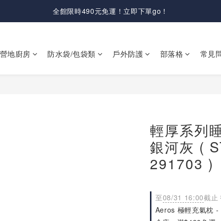
全館限時490元免運！立即下單go！
營地廚房
防水袋/包袋類
戶外防護
部落格
常見
輕厚系列睡
銀河灰 ( S
291703 )
至
08/31 16:00
截止
Aeros 極輕充氣枕 -