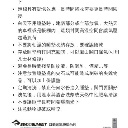
下
泡棉具有記憶效應，長時間捲收需要更長時間恢
復
白天不用睡墊時，建議部分或全部放氣，大熱天
的車裡或是帳棚內，這類封閉高溫空間會讓氣壓
超過負荷
不要將朝濕的睡墊收納存放，要確認陰乾
存放睡墊時打開充氣閥，可以避面閥口漏氣(可用
凡士林修復)
避免長時間殘留防蚊液、防曬乳、酒精…等
注意放置睡墊處的尖石或可能造成刺破的尖銳物
品，可以加上保護墊
定期清洗，禁止任何水份進入睡墊，閥門要關好
洩氣後，用溫水與溫合洗劑或天然中性肥皂清潔
不要讓睡墊長時間曝曬陽光下
注意動物抓破或啃咬