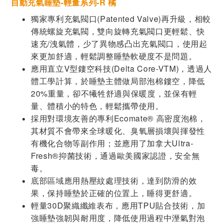
自動充氣睡墊-輕量系列-R 橘
獨家專利充氣閥口(Patented Valve)再升級，相較
傳統螺旋充氣閥，雙向旋轉充氣閥口更輕鬆、快
速充/洩氣體，少了異物感凸出充氣閥口，使用起
來更加舒適，輕鬆調整睡墊軟硬度不是問題。
應用直立V型鏤空科技(Delta Core-VTM)，透過人
體工學計算，於睡墊主體做局部泡棉鏤空，降低
20%重量，卻不犧牲舒適與保暖度，並保有輕
量、體積小的特色，輕鬆攜帶使用。
採用對環境友善的專利Ecomate® 高密度泡棉，
其材質不會帶來全球暖化、臭氧層損壞與揮發性
有機化合物等副作用；並應用了加拿大Ultra-
Fresh®抑菌技術，通過歐美國家認證，安全無
毒。
底部區域應用熱壓紋處理技術，達到防滑的效
果，保持睡墊於正確的位置上，睡得更舒適。
輕量30D聚織纖維表布，應用TPU貼合技術，加
強睡墊強韌與耐用度，降低使用過程中溼氣對泡