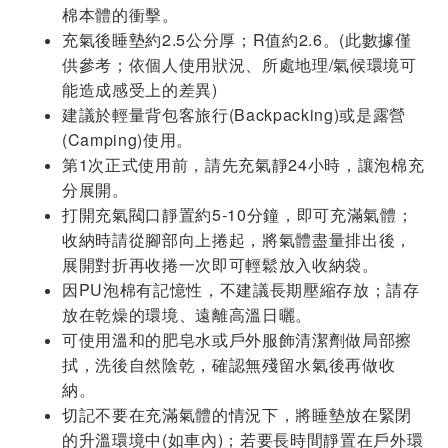
棉本體的衝擊。
充氣後睡墊約2.5公分厚；R值約2.6。(此數據僅
供參考；依個人使用狀況、所處地理/氣候環境可
能造成感受上的差異)
建議於輕量背包客旅行(Backpacking)或是露營
(Camping)使用。
第1次正式使用前，請先充氣靜24小時，讓泡棉充
分展開。
打開充氣閥口靜置約5-10分鐘，即可充滿氣體；
收納時請從腳部向上捲起，將氣體盡量排出後，
展開對折再收捲一次即可輕鬆放入收納袋。
因PU泡棉有記憶性，不建議長期壓縮存放；請存
放在乾燥的環境、遠離高溫日曬。
可使用溫和的肥皂水或戶外服飾清潔劑做局部擦
拭，洗後自然陰乾，確認無殘留水氣後再做收
納。
切記不要在充滿氣體的情況下，將睡墊放在緊閉
的升溫環境中(如車內)；若要長時間靜置在戶外環