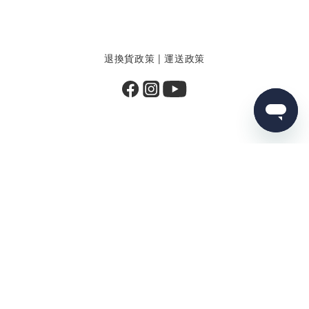
退換貨政策
|
運送政策
立即購買
提醒您，我們不會以電話或簡訊方式通知變更付款方式。
Copyright© 2025 Sea to Summit
墾趣國際股份有限公司 | 84108053
客服信箱：service@ftg.com.tw
客服專線：02-8512-1331｜LINE@：@iftg