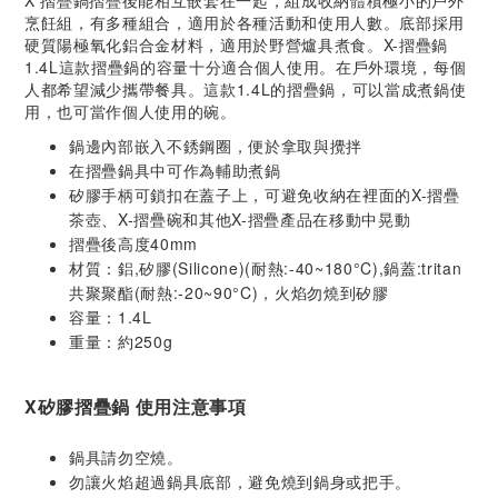
X 摺疊鍋摺疊後能相互嵌套在一起，組成收納體積極小的戶外
烹飪組，有多種組合，適用於各種活動和使用人數。底部採用
硬質陽極氧化鋁合金材料，適用於野營爐具煮食。X-摺疊鍋
1.4L這款摺疊鍋的容量十分適合個人使用。在戶外環境，每個
人都希望減少攜帶餐具。這款1.4L的摺疊鍋，可以當成煮鍋使
用，也可當作個人使用的碗。
鍋邊內部嵌入不銹鋼圈，便於拿取與攪拌
在摺疊鍋具中可作為輔助煮鍋
矽膠手柄可鎖扣在蓋子上，可避免收納在裡面的X-摺疊
茶壺、X-摺疊碗和其他X-摺疊產品在移動中晃動
摺疊後高度40mm
材質：鋁,矽膠(Silicone)(耐熱:-40~180°C),鍋蓋:tritan
共聚聚酯(耐熱:-20~90°C)，火焰勿燒到矽膠
容量：1.4L
重量：約250g
X矽膠摺疊鍋 使用注意事項
鍋具請勿空燒。
勿讓火焰超過鍋具底部，避免燒到鍋身或把手。