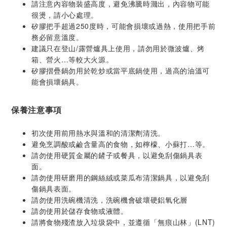
請注意內容物裝盛高度，避免沸騰時濺出，內容物可能
很燙，請小心處理。
矽膠把手超過250度時，可能會損壞或過熱，使用把手前
務必留意溫度。
建議只在登山/露營爐具上使用，請勿用於微波爐、烤
箱、營火…等較大火源。
矽膠摺疊鍋勿用於乾炒或當平底鍋使用，過高的油溫可
能會損壞鍋具。
保養注意事項
初次使用前用熱水與溫和的清潔劑清洗。
避免烹調酸或鹼含量高的食物，如檸檬、小蘇打…等。
請勿使用硬質金屬的鏟子或餐具，以避免刮傷鍋具表
面。
請勿使用研磨用的鋼絲絨或菜瓜布清潔鍋具，以避免刮
傷鍋具表面。
請勿使用洗碗機清洗，洗碗機會破壞硬鋁氧化層
請勿使用於儲存食物或液體。
請將食物殘渣放入垃圾袋中，並遵循「無痕山林」(LNT)