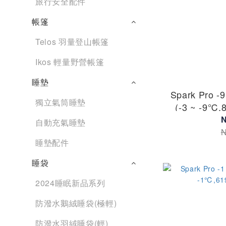
旅行安全配件
帳篷
Telos 羽量登山帳篷
Ikos 輕量野營帳篷
睡墊
Spark Pro
獨立氣筒睡墊
(-3 ~ -9℃,
N
自動充氣睡墊
N
睡墊配件
睡袋
2024睡眠新品系列
防潑水鵝絨睡袋(極輕)
防潑水羽絨睡袋(輕)