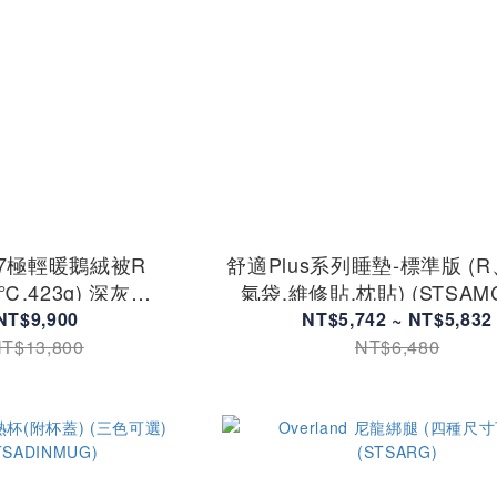
r 7極輕暖鵝絨被R
舒適Plus系列睡墊-標準版 (R、
7℃,423g) 深灰
氣袋,維修貼,枕貼) (STSAM
042012-050101)
NT$9,900
NT$5,742 ~ NT$5,832
T$13,800
NT$6,480