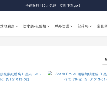
全館限時490元免運！立即下單go！
營地廚房
防水袋/包袋類
戶外防護
部落格
常見