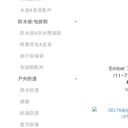
水袋&廚具配件
防水袋/包袋類
防水袋&防水壓縮袋
輕量背包&提袋
旅行裝備袋
包袋類配件
Embe
(11~
戶外防護
(STSASL
N
雨水防護
綁腿
蚊蟲防護
盥洗裝備